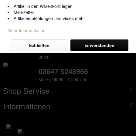
Anmelden
Artikel in den Warenkorb legen
Merkzettel
Artikelempfehlungen und vieles mehr
Mehr Informationen
QUALITÄT AUS THÜRINGEN
Schließen
Einverstanden
Telefonische Unterstützung und Beratung
unter:
03647 5248966
Mo-Fr, 09:00 - 17:00 Uhr
Shop Service
Informationen